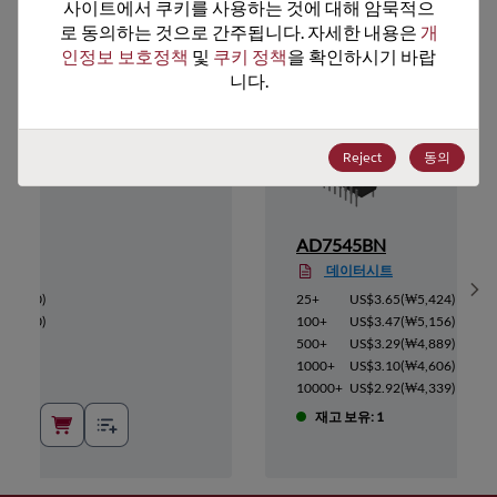
추천 대체 제품
사이트에서 쿠키를 사용하는 것에 대해 암묵적으
로 동의하는 것으로 간주됩니다. 자세한 내용은 
개
인정보 보호정책
 및 
쿠키 정책
을 확인하시기 바랍
니다.
Reject
동의
AD7545BN
데이터시트
Sh
11,100
)
25+
US$3.65
(
₩5,424
)
10,550
)
100+
US$3.47
(
₩5,156
)
9,985
)
500+
US$3.29
(
₩4,889
)
9,435
)
1000+
US$3.10
(
₩4,606
)
8,886
)
10000+
US$2.92
(
₩4,339
)
재고 보유: 1