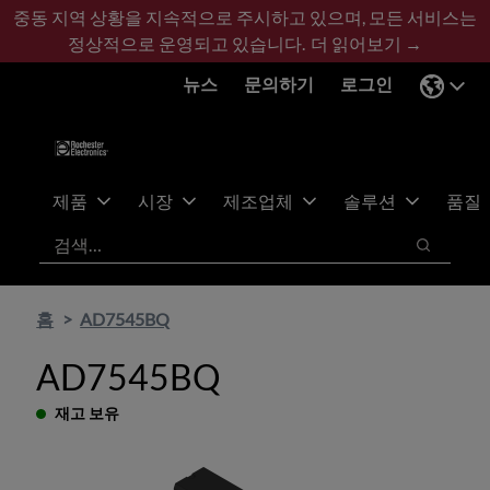
기
바
중동 지역 상황을 지속적으로 주시하고 있으며, 모든 서비스는
본
닥
정상적으로 운영되고 있습니다.
더 읽어보기 →
콘
글
뉴스
문의하기
로그인
텐
로
츠
건
건
너
너
뛰
뛰
기
제품
시장
제조업체
솔루션
품질
기
검색
검색
홈
AD7545BQ
AD7545BQ
재고 보유