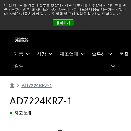
기
바
중동 지역 상황을 지속적으로 주시하고 있으며, 모든 서비스는
이 웹 페이지는 기능과 성능을 향상시키기 위해 쿠키를 사용합니다. 사이트를 계
속 검색하시면 이 웹 사이트의 쿠키 사용에 대한 내포된 내용을 제공하는 것입니
본
닥
정상적으로 운영되고 있습니다.
더 읽어보기 →
다. 자세한 내용은 개인 정보 보호 정책 및 쿠키 정책을 참조하시길 바랍니다.
콘
글
뉴스
문의하기
로그인
동의하기
텐
로
츠
건
건
너
너
뛰
뛰
기
제품
시장
제조업체
솔루션
품질
기
검색
검색
홈
AD7224KRZ-1
AD7224KRZ-1
재고 보유