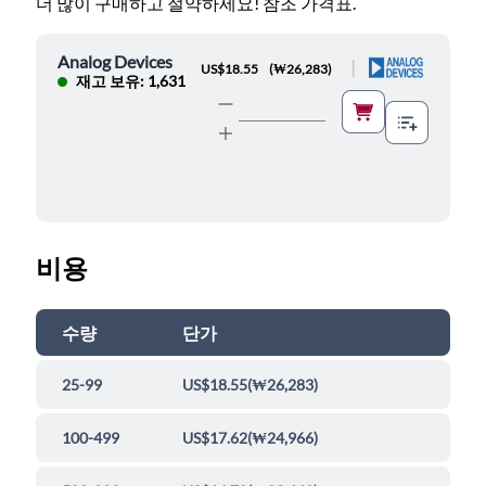
더 많이 구매하고 절약하세요! 참조 가격표.
Analog Devices
|
US$18.55
(
₩26,283
)
재고 보유: 1,631
비용
수량
단가
25-99
US$18.55
(
₩26,283
)
100-499
US$17.62
(
₩24,966
)