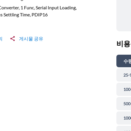
onverter, 1 Func, Serial Input Loading,
s Settling Time, PDIP16
의
게시물 공유
비용
수
25-
100
500
100