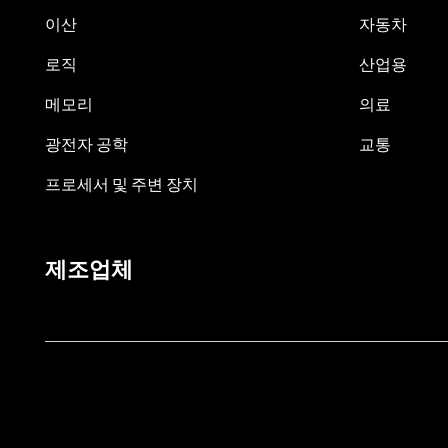
이산
자동차
로직
산업용
메모리
의료
광전자 공학
교통
프로세서 및 주변 장치
제조업체