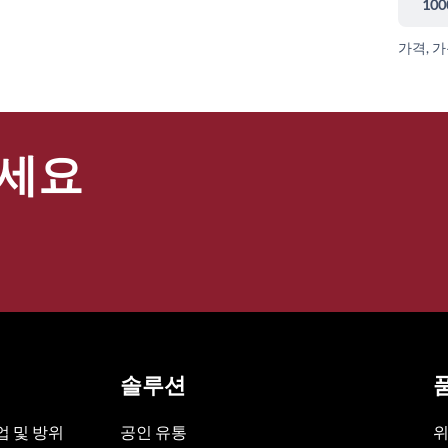
100
가격, 
세요
솔루션
 및 방위
공인 유통
위