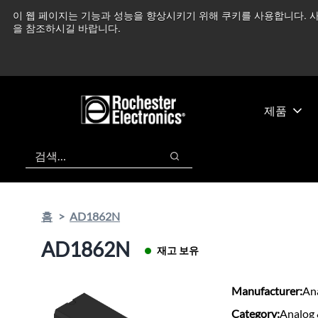
기
바
이 웹 페이지는 기능과 성능을 향상시키기 위해 쿠키를 사용합니다. 사
중동 지역 상황을 지속
본
닥
을 참조하시길 바랍니다.
콘
글
텐
로
츠
건
건
너
너
뛰
제품
뛰
기
기
검색
검색
홈
AD1862N
AD1862N
재고 보유
Manufacturer:
An
Category:
Analog 