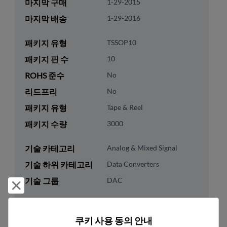
마지막 구매
1-29-2015
마지막 배송
1-29-2016
패키지 유형
TSSOP10
패키지 핀 수
10
ROHS 준수
No
리드프리
No
패키지 유형
Tape & Reel
패키지 수량
3000
기술 카테고리
Analog & Mixed Signal
기술 하위 카테고리
Data Converters
기술 그룹
DAC
거부 및 닫기
미국 HTS 코드
8542.39.0040
쿠키 사용 동의 안내
ECCN
EAR99