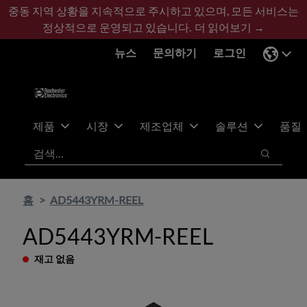
기
바
중동 지역 상황을 지속적으로 주시하고 있으며, 모든 서비스는
본
닥
정상적으로 운영되고 있습니다.
더 읽어보기 →
콘
글
뉴스
문의하기
로그인
텐
로
츠
건
건
너
너
뛰
뛰
기
제품
시장
제조업체
솔루션
품질
기
검색
검색
홈
AD5443YRM-REEL
AD5443YRM-REEL
재고 없음