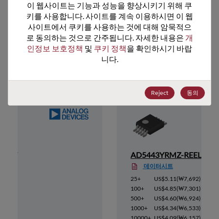
이 웹사이트는 기능과 성능을 향상시키기 위해 쿠
키를 사용합니다. 사이트를 계속 이용하시면 이 웹
사이트에서 쿠키를 사용하는 것에 대해 암묵적으
로 동의하는 것으로 간주됩니다. 자세한 내용은 
개
인정보 보호정책
 및 
쿠키 정책
을 확인하시기 바랍
추천 대체 제품
니다.
Reject
동의
EEL7
AD5443YRMZ-REEL7
데이터시트
7,210
)
25+
US$5.11
(
₩7,692
)
6,849
)
100+
US$4.85
(
₩7,301
)
6,488
)
500+
US$4.60
(
₩6,924
)
6,127
)
1000+
US$4.34
(
₩6,533
)
5,765
)
10000+
US$4.09
(
₩6,157
)