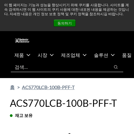
기
바
중동 지역 상황을 지속적으로 주시하고 있으며, 모든 서비스는
이 웹 페이지는 기능과 성능을 향상시키기 위해 쿠키를 사용합니다. 사이트를 계
속 검색하시면 이 웹 사이트의 쿠키 사용에 대한 내포된 내용을 제공하는 것입니
본
닥
정상적으로 운영되고 있습니다.
더 읽어보기 →
다. 자세한 내용은 개인 정보 보호 정책 및 쿠키 정책을 참조하시길 바랍니다.
콘
글
뉴스
문의하기
로그인
동의하기
텐
로
츠
건
건
너
너
뛰
뛰
기
제품
시장
제조업체
솔루션
품질
기
검색
검색
홈
ACS770LCB-100B-PFF-T
ACS770LCB-100B-PFF-T
재고 보유