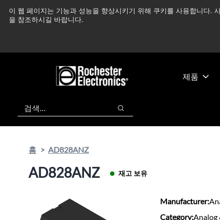
기
바
이 웹 페이지는 기능과 성능을 향상시키기 위해 쿠키를 사용합니다. 사
중동 지역 상황을 지속
본
닥
을 참조하시길 바랍니다.
콘
글
텐
로
츠
건
건
너
너
뛰
제품
뛰
기
기
검색
검색
홈
AD828ANZ
AD828ANZ
재고 보유
Manufacturer:
An
Category:
Analog 