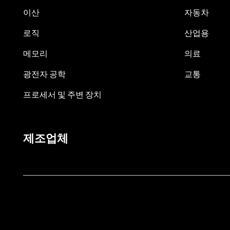
이산
자동차
로직
산업용
메모리
의료
광전자 공학
교통
프로세서 및 주변 장치
제조업체