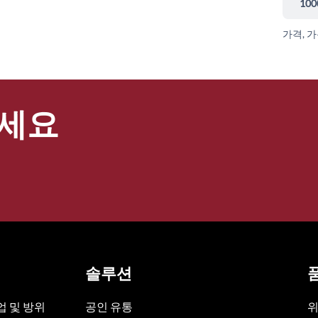
100
가격, 
세요
솔루션
 및 방위
공인 유통
위