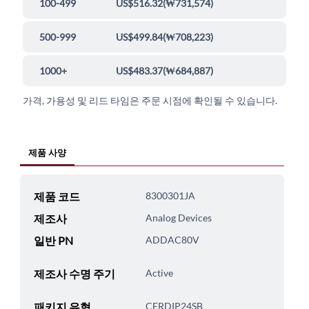
100-499
US$516.32
(
₩731,574
)
500-999
US$499.84
(
₩708,223
)
1000+
US$483.37
(
₩684,887
)
가격, 가용성 및 리드 타임은 주문 시점에 확인될 수 있습니다.
제품 사양
제품 코드
8300301JA
제조사
Analog Devices
일반 PN
ADDAC80V
제조사 수명 주기
Active
패키지 유형
CERDIP24SB