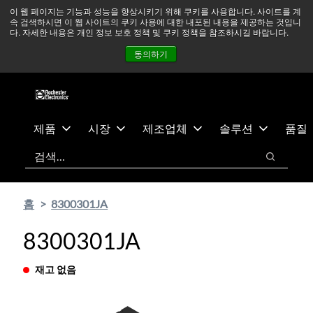
기
바
중동 지역 상황을 지속적으로 주시하고 있으며, 모든 서비스는
이 웹 페이지는 기능과 성능을 향상시키기 위해 쿠키를 사용합니다. 사이트를 계
속 검색하시면 이 웹 사이트의 쿠키 사용에 대한 내포된 내용을 제공하는 것입니
본
닥
정상적으로 운영되고 있습니다.
더 읽어보기 →
다. 자세한 내용은 개인 정보 보호 정책 및 쿠키 정책을 참조하시길 바랍니다.
콘
글
뉴스
문의하기
로그인
동의하기
텐
로
츠
건
건
너
너
뛰
뛰
기
제품
시장
제조업체
솔루션
품질
기
검색
검색
홈
8300301JA
8300301JA
재고 없음