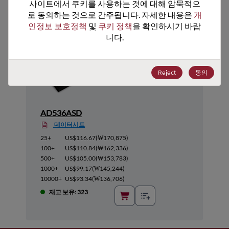
추천 대체 제품
사이트에서 쿠키를 사용하는 것에 대해 암묵적으
로 동의하는 것으로 간주됩니다. 자세한 내용은 
개
인정보 보호정책
 및 
쿠키 정책
을 확인하시기 바랍
니다.
Reject
동의
AD536ASD
데이터시트
25+
US$116.67
(
₩170,875
)
100+
US$110.84
(
₩162,336
)
500+
US$105.00
(
₩153,783
)
1000+
US$99.17
(
₩145,244
)
10000+
US$93.34
(
₩136,706
)
재고 보유: 323