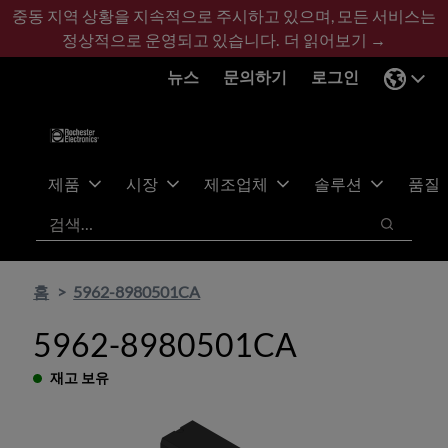
기
바
중동 지역 상황을 지속적으로 주시하고 있으며, 모든 서비스는
본
닥
정상적으로 운영되고 있습니다.
더 읽어보기 →
콘
글
뉴스
문의하기
로그인
텐
로
츠
건
건
너
너
뛰
뛰
기
제품
시장
제조업체
솔루션
품질
기
검색
검색
홈
5962-8980501CA
5962-8980501CA
재고 보유