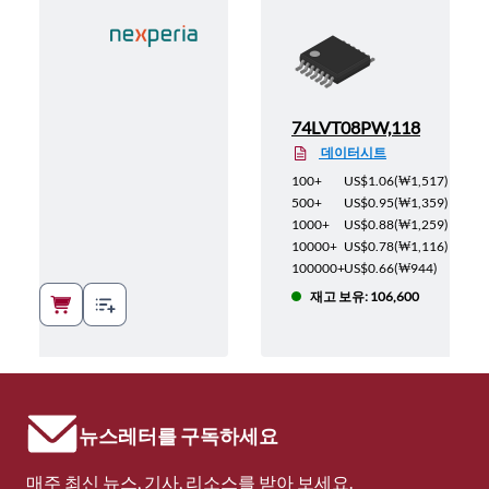
8
74LVT08PW,118
데이터시트
1,517
)
100+
US$1.06
(
₩1,517
)
1,359
)
500+
US$0.95
(
₩1,359
)
1,259
)
1000+
US$0.88
(
₩1,259
)
1,116
)
10000+
US$0.78
(
₩1,116
)
944
)
100000+
US$0.66
(
₩944
)
42
재고 보유: 106,600
뉴스레터를 구독하세요
매주 최신 뉴스, 기사, 리소스를 받아 보세요.