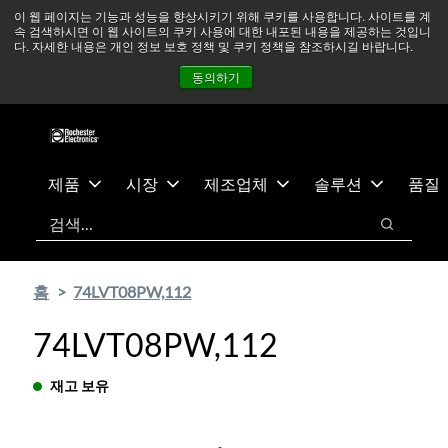
기
바
중동 지역 상황을 지속적으로 주시하고 있으며, 모든 서비스는
이 웹 페이지는 기능과 성능을 향상시키기 위해 쿠키를 사용합니다. 사이트를 계
속 검색하시면 이 웹 사이트의 쿠키 사용에 대한 내포된 내용을 제공하는 것입니
본
닥
정상적으로 운영되고 있습니다.
더 읽어보기 →
다. 자세한 내용은 개인 정보 보호 정책 및 쿠키 정책을 참조하시길 바랍니다.
콘
글
뉴스
문의하기
로그인
동의하기
텐
로
츠
건
건
너
너
뛰
뛰
기
제품
시장
제조업체
솔루션
품질
기
검색
검색
홈
74LVT08PW,112
74LVT08PW,112
재고 보유