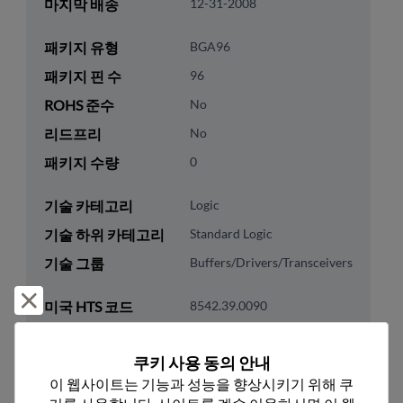
마지막 배송
12-31-2008
패키지 유형
BGA96
패키지 핀 수
96
ROHS 준수
No
리드프리
No
패키지 수량
0
기술 카테고리
Logic
기술 하위 카테고리
Standard Logic
기술 그룹
Buffers/Drivers/Transceivers
거부 및 닫기
미국 HTS 코드
8542.39.0090
ECCN
EAR99
쿠키 사용 동의 안내
이 웹사이트는 기능과 성능을 향상시키기 위해 쿠