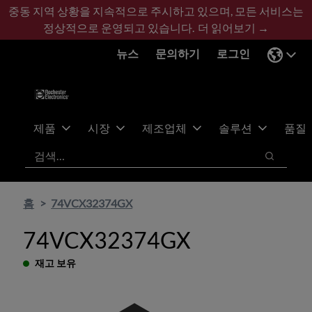
기
바
중동 지역 상황을 지속적으로 주시하고 있으며, 모든 서비스는
본
닥
정상적으로 운영되고 있습니다.
더 읽어보기 →
콘
글
뉴스
문의하기
로그인
텐
로
츠
건
건
너
너
뛰
뛰
기
제품
시장
제조업체
솔루션
품질
기
검색
검색
홈
74VCX32374GX
74VCX32374GX
재고 보유