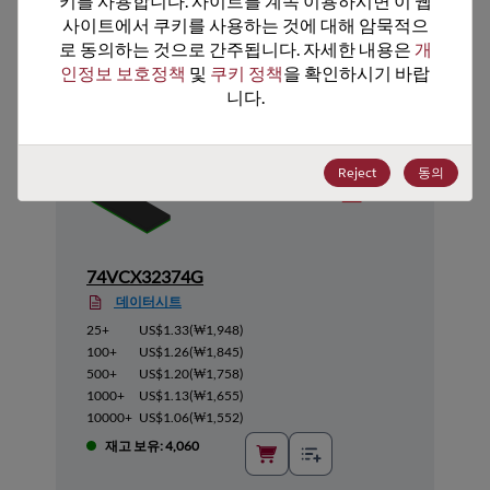
키를 사용합니다. 사이트를 계속 이용하시면 이 웹
사이트에서 쿠키를 사용하는 것에 대해 암묵적으
추천 대체 제품
로 동의하는 것으로 간주됩니다. 자세한 내용은 
개
인정보 보호정책
 및 
쿠키 정책
을 확인하시기 바랍
니다.
Reject
동의
74VCX32374G
데이터시트
25+
US$1.33
(
₩1,948
)
100+
US$1.26
(
₩1,845
)
500+
US$1.20
(
₩1,758
)
1000+
US$1.13
(
₩1,655
)
10000+
US$1.06
(
₩1,552
)
재고 보유: 4,060