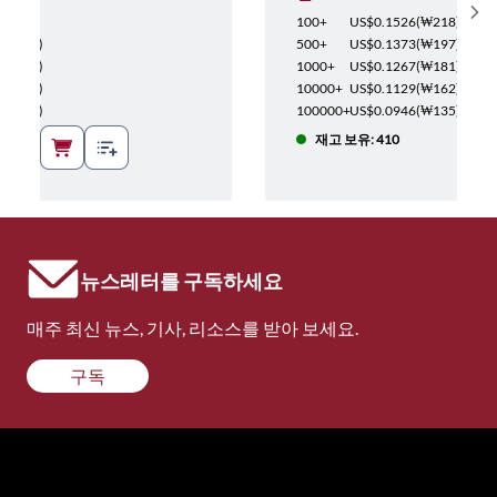
Sh
₩464
)
100+
US$0.1526
(
₩218
)
(
₩417
)
500+
US$0.1373
(
₩197
)
(
₩385
)
1000+
US$0.1267
(
₩181
)
(
₩343
)
10000+
US$0.1129
(
₩162
)
(
₩287
)
100000+
US$0.0946
(
₩135
)
재고 보유: 410
뉴스레터를 구독하세요
매주 최신 뉴스, 기사, 리소스를 받아 보세요.
구독