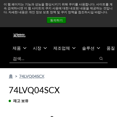
기
바
중동 지역 상황을 지속적으로 주시하고 있으며, 모든 서비스는
이 웹 페이지는 기능과 성능을 향상시키기 위해 쿠키를 사용합니다. 사이트를 계
속 검색하시면 이 웹 사이트의 쿠키 사용에 대한 내포된 내용을 제공하는 것입니
본
닥
정상적으로 운영되고 있습니다.
더 읽어보기 →
다. 자세한 내용은 개인 정보 보호 정책 및 쿠키 정책을 참조하시길 바랍니다.
콘
글
뉴스
문의하기
로그인
동의하기
텐
로
츠
건
건
너
너
뛰
뛰
기
제품
시장
제조업체
솔루션
품질
기
검색
검색
홈
74LVQ04SCX
74LVQ04SCX
재고 보유