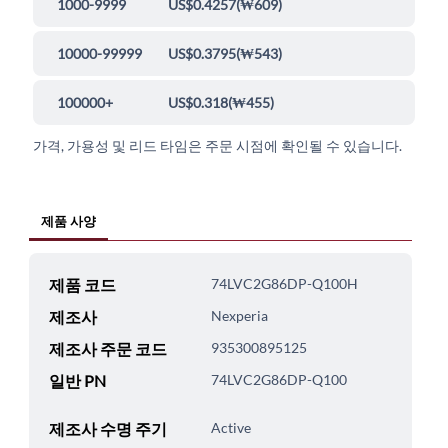
1000-9999
US$0.4257
(
₩609
)
10000-99999
US$0.3795
(
₩543
)
100000+
US$0.318
(
₩455
)
가격, 가용성 및 리드 타임은 주문 시점에 확인될 수 있습니다.
제품 사양
제품 코드
74LVC2G86DP-Q100H
제조사
Nexperia
제조사 주문 코드
935300895125
일반 PN
74LVC2G86DP-Q100
제조사 수명 주기
Active