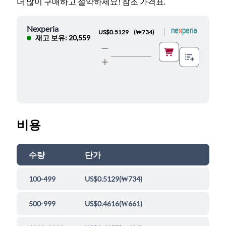
더 많이 구매하고 절약하세요! 참조 가격표.
Nexperia
|
US$0.5129
(
₩734
)
재고 보유: 20,559
비용
수량
단가
100-499
US$0.5129
(
₩734
)
500-999
US$0.4616
(
₩661
)