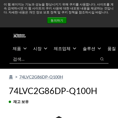
기
바
중동 지역 상황을 지속적으로 주시하고 있으며, 모든 서비스는
이 웹 페이지는 기능과 성능을 향상시키기 위해 쿠키를 사용합니다. 사이트를 계
속 검색하시면 이 웹 사이트의 쿠키 사용에 대한 내포된 내용을 제공하는 것입니
본
닥
정상적으로 운영되고 있습니다.
더 읽어보기 →
다. 자세한 내용은 개인 정보 보호 정책 및 쿠키 정책을 참조하시길 바랍니다.
콘
글
뉴스
문의하기
로그인
동의하기
텐
로
츠
건
건
너
너
뛰
뛰
기
제품
시장
제조업체
솔루션
품질
기
검색
검색
홈
74LVC2G86DP-Q100H
74LVC2G86DP-Q100H
재고 보유