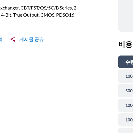
xchanger, CBT/FST/QS/5C/B Series, 2-
, 4-Bit, True Output, CMOS, PDSO16
의
게시물 공유
비용
수
100
500
100
100