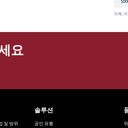
100
가격, 
세요
솔루션
 및 방위
공인 유통
위