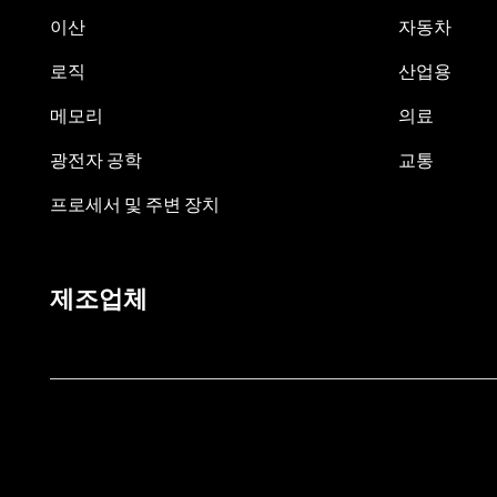
이산
자동차
로직
산업용
메모리
의료
광전자 공학
교통
프로세서 및 주변 장치
제조업체