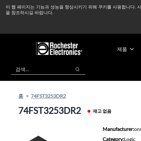
기
바
이 웹 페이지는 기능과 성능을 향상시키기 위해 쿠키를 사용합니다. 사
중동 지역 상황을 지속
본
닥
을 참조하시길 바랍니다.
콘
글
텐
로
츠
건
건
너
너
뛰
제품
뛰
기
기
검색
검색
홈
74FST3253DR2
74FST3253DR2
재고 없음
Manufacturer:
on
Category:
Logic