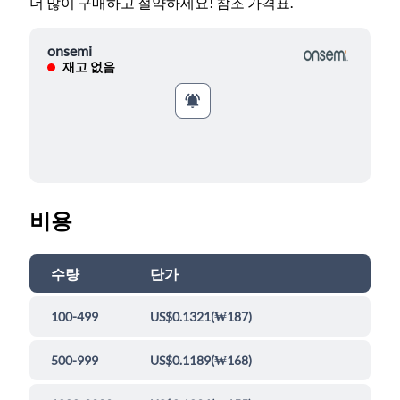
더 많이 구매하고 절약하세요! 참조 가격표.
onsemi
재고 없음
비용
수량
단가
100-499
US$0.1321
(
₩187
)
500-999
US$0.1189
(
₩168
)