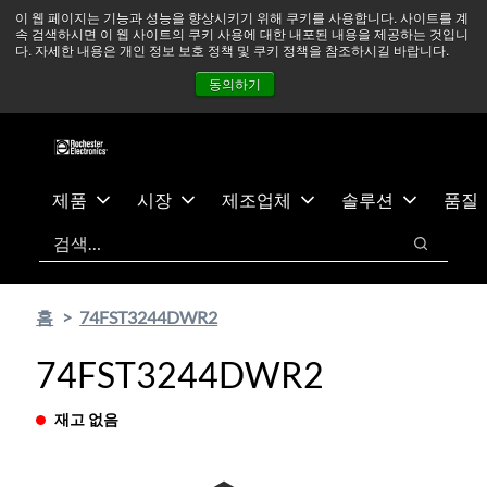
기
바
중동 지역 상황을 지속적으로 주시하고 있으며, 모든 서비스는
이 웹 페이지는 기능과 성능을 향상시키기 위해 쿠키를 사용합니다. 사이트를 계
속 검색하시면 이 웹 사이트의 쿠키 사용에 대한 내포된 내용을 제공하는 것입니
본
닥
정상적으로 운영되고 있습니다.
더 읽어보기 →
다. 자세한 내용은 개인 정보 보호 정책 및 쿠키 정책을 참조하시길 바랍니다.
콘
글
뉴스
문의하기
로그인
동의하기
텐
로
츠
건
건
너
너
뛰
뛰
기
제품
시장
제조업체
솔루션
품질
기
검색
검색
홈
74FST3244DWR2
74FST3244DWR2
재고 없음