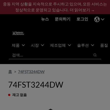
기
바
중동 지역 상황을 지속적으로 주시하고 있으며, 모든 서비스는
본
닥
정상적으로 운영되고 있습니다.
더 읽어보기 →
콘
글
뉴스
문의하기
로그인
텐
로
츠
건
건
너
너
뛰
뛰
기
제품
시장
제조업체
솔루션
품질
기
검색
검색
홈
74FST3244DW
74FST3244DW
재고 없음