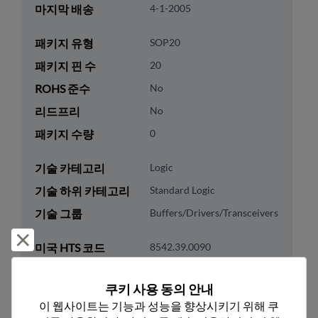
마지막 배송
4-1-2005
패키지 유형
SOP20
패키지 핀 수
20
ROHS 준수
No
리드프리
No
패키지 수량
0
기술 카테고리
Logic
기술 하위 카테고리
Standard Logic
기술 그룹
Buffers/Drivers/Transceivers
거부 및 닫기
미국 HTS 코드
8542.39.0090
ECCN
EAR99
쿠키 사용 동의 안내
이 웹사이트는 기능과 성능을 향상시키기 위해 쿠