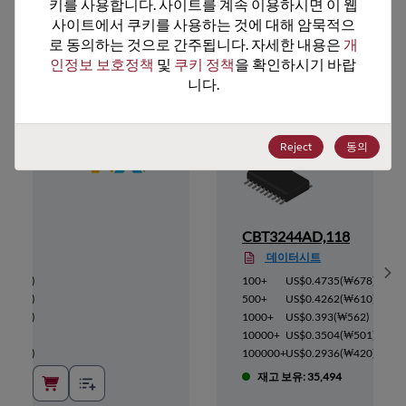
키를 사용합니다. 사이트를 계속 이용하시면 이 웹
사이트에서 쿠키를 사용하는 것에 대해 암묵적으
추천 대체 제품
로 동의하는 것으로 간주됩니다. 자세한 내용은 
개
인정보 보호정책
 및 
쿠키 정책
을 확인하시기 바랍
니다.
Reject
동의
12
CBT3244AD,118
데이터시트
Sh
(
₩801
)
100+
US$0.4735
(
₩678
)
(
₩721
)
500+
US$0.4262
(
₩610
)
(
₩664
)
1000+
US$0.393
(
₩562
)
₩592
)
10000+
US$0.3504
(
₩501
)
(
₩496
)
100000+
US$0.2936
(
₩420
)
4
재고 보유: 35,494