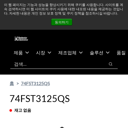
기
바
중동 지역 상황을 지속적으로 주시하고 있으며, 모든 서비스는
이 웹 페이지는 기능과 성능을 향상시키기 위해 쿠키를 사용합니다. 사이트를 계
속 검색하시면 이 웹 사이트의 쿠키 사용에 대한 내포된 내용을 제공하는 것입니
본
닥
정상적으로 운영되고 있습니다.
더 읽어보기 →
다. 자세한 내용은 개인 정보 보호 정책 및 쿠키 정책을 참조하시길 바랍니다.
콘
글
뉴스
문의하기
로그인
동의하기
텐
로
츠
건
건
너
너
뛰
뛰
기
제품
시장
제조업체
솔루션
품질
기
검색
검색
홈
74FST3125QS
74FST3125QS
재고 없음