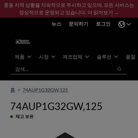
기
바
중동 지역 상황을 지속적으로 주시하고 있으며, 모든 서비스는
본
닥
정상적으로 운영되고 있습니다.
더 읽어보기 →
콘
글
뉴스
문의하기
로그인
텐
로
츠
건
건
너
너
뛰
뛰
기
제품
시장
제조업체
솔루션
품질
기
검색
검색
홈
74AUP1G32GW,125
74AUP1G32GW,125
재고 보유