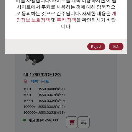
키를 사용합니다. 사이트를 계속 이용하시면 이 웹
사이트에서 쿠키를 사용하는 것에 대해 암묵적으
추천 대체 제품
로 동의하는 것으로 간주됩니다. 자세한 내용은 
개
인정보 보호정책
 및 
쿠키 정책
을 확인하시기 바랍
니다.
Reject
동의
NL17SG32DFT2G
데이터시트
100+
US$0.0408
(
₩61
)
500+
US$0.0367
(
₩55
)
1000+
US$0.0339
(
₩50
)
10000+
US$0.0302
(
₩45
)
100000+
US$0.0253
(
₩38
)
재고 보유: 264,000