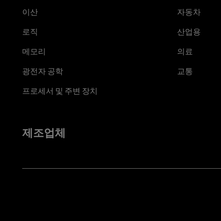
이산
자동차
로직
산업용
메모리
의료
광전자 공학
교통
프로세서 및 주변 장치
제조업체