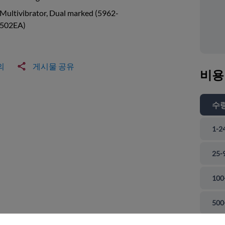
Multivibrator, Dual marked (5962-
502EA)
의
게시물 공유
비용
수
1-2
25-
100
 닫기
500