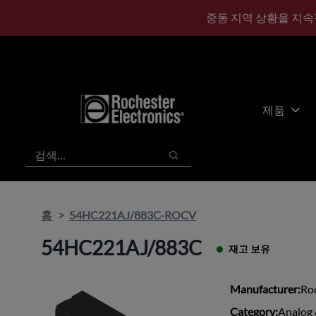
기
바
중동 지역 상황을 지속
본
닥
콘
글
텐
로
츠
건
건
너
너
뛰
제품
뛰
기
기
검색
검색
홈
54HC221AJ/883C-ROCV
54HC221AJ/883C
재고 보유
Manufacturer:
Roc
Category:
Analog 