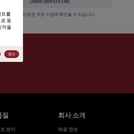
0+
US$88.18
(
₩129,148
)
트를 
가용성 및 리드 타임은 주문 시점에 확인될 수 있습니다.
로 동
정책
을 
동의
품질
회사 소개
조 방지
채용 정보