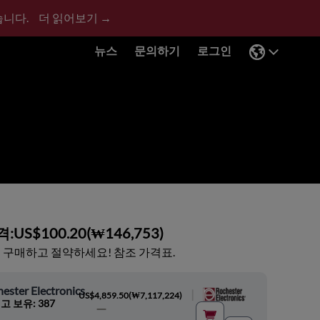
습니다.
더 읽어보기 →
뉴스
문의하기
로그인
격:
US$100.20
(
₩146,753
)
 구매하고 절약하세요! 참조 가격표.
ester Electronics
|
US$4,859.50
(
₩7,117,224
)
고 보유: 387