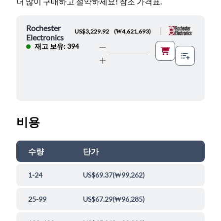
더 많이 구매하고 절약하세요! 참조 가격표.
Rochester
|
US$3,229.92
(
₩4,621,693
)
Electronics
재고 보유: 394
비용
수량
단가
1-24
US$69.37
(
₩99,262
)
25-99
US$67.29
(
₩96,285
)