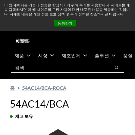
기
바
중동 지역 상황을 지속적으로 주시하고 있으며, 모든 서비스는
이 웹 페이지는 기능과 성능을 향상시키기 위해 쿠키를 사용합니다. 사이트를 계
속 검색하시면 이 웹 사이트의 쿠키 사용에 대한 내포된 내용을 제공하는 것입니
본
닥
정상적으로 운영되고 있습니다.
더 읽어보기 →
다. 자세한 내용은 개인 정보 보호 정책 및 쿠키 정책을 참조하시길 바랍니다.
콘
글
뉴스
문의하기
로그인
동의하기
텐
로
츠
건
건
너
너
뛰
뛰
기
제품
시장
제조업체
솔루션
품질
기
검색
검색
홈
54AC14/BCA-ROCA
54AC14/BCA
재고 보유