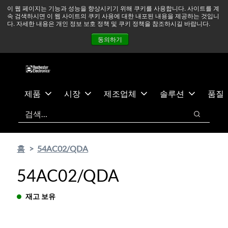
기
바
중동 지역 상황을 지속적으로 주시하고 있으며, 모든 서비스는
이 웹 페이지는 기능과 성능을 향상시키기 위해 쿠키를 사용합니다. 사이트를 계
속 검색하시면 이 웹 사이트의 쿠키 사용에 대한 내포된 내용을 제공하는 것입니
본
닥
정상적으로 운영되고 있습니다.
더 읽어보기 →
다. 자세한 내용은 개인 정보 보호 정책 및 쿠키 정책을 참조하시길 바랍니다.
콘
글
뉴스
문의하기
로그인
동의하기
텐
로
츠
건
건
너
너
뛰
뛰
기
제품
시장
제조업체
솔루션
품질
기
검색
검색
홈
54AC02/QDA
54AC02/QDA
재고 보유