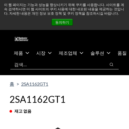
기
바
중동 지역 상황을 지속적으로 주시하고 있으며, 모든 서비스는
이 웹 페이지는 기능과 성능을 향상시키기 위해 쿠키를 사용합니다. 사이트를 계
속 검색하시면 이 웹 사이트의 쿠키 사용에 대한 내포된 내용을 제공하는 것입니
본
닥
정상적으로 운영되고 있습니다.
더 읽어보기 →
다. 자세한 내용은 개인 정보 보호 정책 및 쿠키 정책을 참조하시길 바랍니다.
콘
글
뉴스
문의하기
로그인
동의하기
텐
로
츠
건
건
너
너
뛰
뛰
기
제품
시장
제조업체
솔루션
품질
기
검색
검색
홈
2SA1162GT1
2SA1162GT1
재고 없음