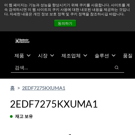
기
바
중동 지역 상황을 지속적으로 주시하고 있으며, 모든 서비스는
이 웹 페이지는 기능과 성능을 향상시키기 위해 쿠키를 사용합니다. 사이트를 계
속 검색하시면 이 웹 사이트의 쿠키 사용에 대한 내포된 내용을 제공하는 것입니
본
닥
정상적으로 운영되고 있습니다.
더 읽어보기 →
다. 자세한 내용은 개인 정보 보호 정책 및 쿠키 정책을 참조하시길 바랍니다.
콘
글
뉴스
문의하기
로그인
동의하기
텐
로
츠
건
건
너
너
뛰
뛰
기
제품
시장
제조업체
솔루션
품질
기
검색
검색
홈
2EDF7275KXUMA1
2EDF7275KXUMA1
재고 보유