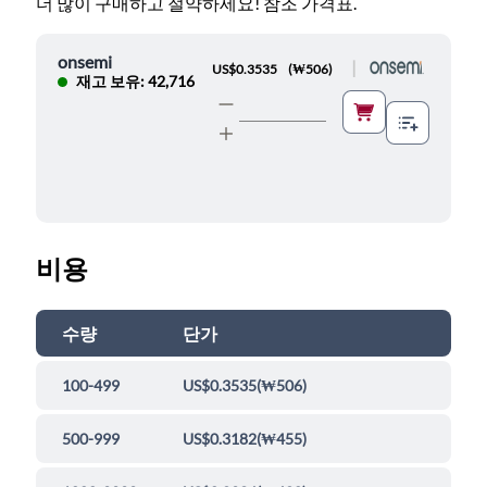
더 많이 구매하고 절약하세요! 참조 가격표.
onsemi
|
US$0.3535
(
₩506
)
재고 보유: 42,716
비용
수량
단가
100-499
US$0.3535
(
₩506
)
500-999
US$0.3182
(
₩455
)