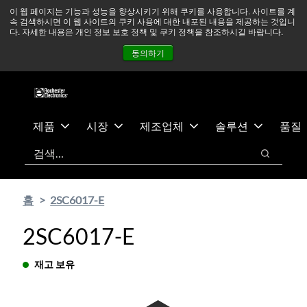
기
바
중동 지역 상황을 지속적으로 주시하고 있으며, 모든 서비스는
이 웹 페이지는 기능과 성능을 향상시키기 위해 쿠키를 사용합니다. 사이트를 계
속 검색하시면 이 웹 사이트의 쿠키 사용에 대한 내포된 내용을 제공하는 것입니
본
닥
정상적으로 운영되고 있습니다.
더 읽어보기 →
다. 자세한 내용은 개인 정보 보호 정책 및 쿠키 정책을 참조하시길 바랍니다.
콘
글
뉴스
문의하기
로그인
동의하기
텐
로
츠
건
건
너
너
뛰
뛰
기
제품
시장
제조업체
솔루션
품질
기
검색
검색
홈
2SC6017-E
2SC6017-E
재고 보유