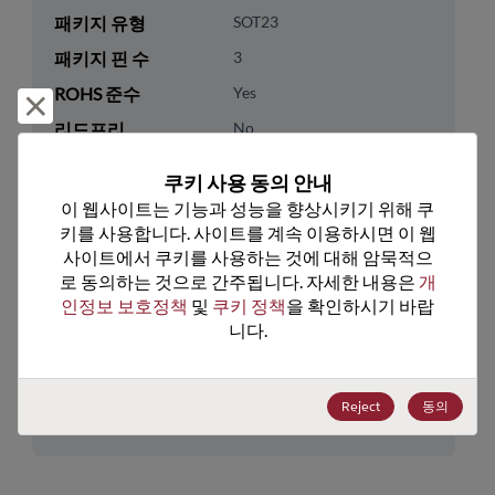
패키지 유형
SOT23
패키지 핀 수
3
ROHS 준수
Yes
거부 및 닫기
리드프리
No
패키지 유형
Tape & Reel
쿠키 사용 동의 안내
패키지 수량
3000
이 웹사이트는 기능과 성능을 향상시키기 위해 쿠
키를 사용합니다. 사이트를 계속 이용하시면 이 웹
기술 카테고리
Discretes
사이트에서 쿠키를 사용하는 것에 대해 암묵적으
로 동의하는 것으로 간주됩니다. 자세한 내용은 
개
기술 하위 카테고리
Transistor
인정보 보호정책
 및 
쿠키 정책
을 확인하시기 바랍
기술 그룹
Bipolar Transistors
니다.
미국 HTS 코드
8541.29.0055
Reject
동의
ECCN
EAR99