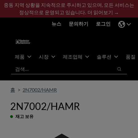
기
바
중동 지역 상황을 지속적으로 주시하고 있으며, 모든 서비스는
본
닥
정상적으로 운영되고 있습니다.
더 읽어보기 →
콘
글
뉴스
문의하기
로그인
텐
로
츠
건
건
너
너
뛰
뛰
기
제품
시장
제조업체
솔루션
품질
기
검색
검색
홈
2N7002/HAMR
2N7002/HAMR
재고 보유