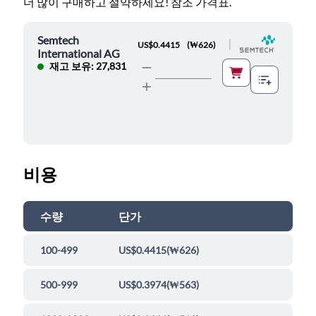
더 많이 구매하고 절약하세요! 참조 가격표.
Semtech
|
US$0.4415
(
₩626
)
International AG
재고 보유: 27,831
비용
수량
단가
100-499
US$0.4415
(
₩626
)
500-999
US$0.3974
(
₩563
)