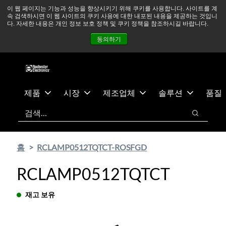
기
바
중동 지역 상황을 지속적으로 주시하고 있으며, 모든 서비스는
이 웹 페이지는 기능과 성능을 향상시키기 위해 쿠키를 사용합니다. 사이트를 계
속 검색하시면 이 웹 사이트의 쿠키 사용에 대한 내포된 내용을 제공하는 것입니
본
닥
정상적으로 운영되고 있습니다.
더 읽어보기 →
다. 자세한 내용은 개인 정보 보호 정책 및 쿠키 정책을 참조하시길 바랍니다.
콘
글
뉴스
문의하기
로그인
동의하기
텐
로
츠
건
건
너
너
뛰
뛰
기
제품
시장
제조업체
솔루션
품질
기
검색
검색
홈
RCLAMP0512TQTCT-ROSFGD
RCLAMP0512TQTCT
재고 보유