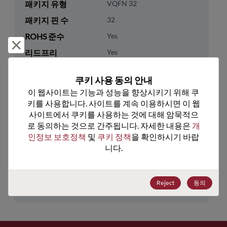
패키지 유형
VQFN 32
패키지 핀 수
32
ROHS 준수
Yes
거부 및 닫기
리드프리
Yes
패키지 유형
Tape & Reel
쿠키 사용 동의 안내
패키지 수량
1000
이 웹사이트는 기능과 성능을 향상시키기 위해 쿠
키를 사용합니다. 사이트를 계속 이용하시면 이 웹
기술 카테고리
Analog & Mixed Signal
사이트에서 쿠키를 사용하는 것에 대해 암묵적으
로 동의하는 것으로 간주됩니다. 자세한 내용은 
개
기술 하위 카테고리
Timing
인정보 보호정책
 및 
쿠키 정책
을 확인하시기 바랍
기술 그룹
Clock Buffers & Drivers
니다.
미국 HTS 코드
8542.39.0090
ECCN
EAR99
Reject
동의