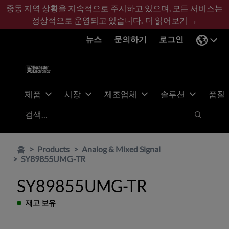
기
바
중동 지역 상황을 지속적으로 주시하고 있으며, 모든 서비스는
본
닥
정상적으로 운영되고 있습니다.
더 읽어보기 →
콘
글
뉴스
문의하기
로그인
텐
로
츠
건
건
너
너
뛰
뛰
기
제품
시장
제조업체
솔루션
품질
기
검색
검색
홈
Products
Analog & Mixed Signal
SY89855UMG-TR
SY89855UMG-TR
재고 보유