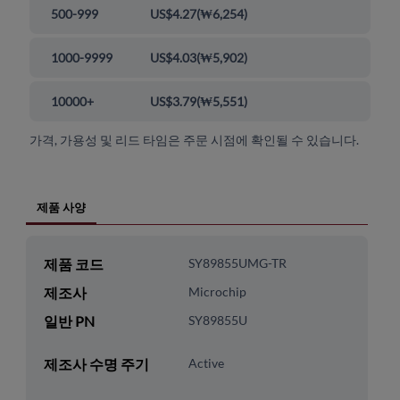
500-999
US$4.27
(
₩6,254
)
1000-9999
US$4.03
(
₩5,902
)
10000+
US$3.79
(
₩5,551
)
가격, 가용성 및 리드 타임은 주문 시점에 확인될 수 있습니다.
제품 사양
제품 코드
SY89855UMG-TR
제조사
Microchip
일반 PN
SY89855U
제조사 수명 주기
Active