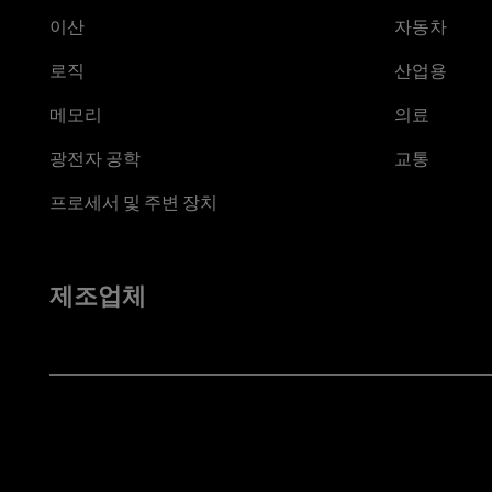
이산
자동차
로직
산업용
메모리
의료
광전자 공학
교통
프로세서 및 주변 장치
제조업체