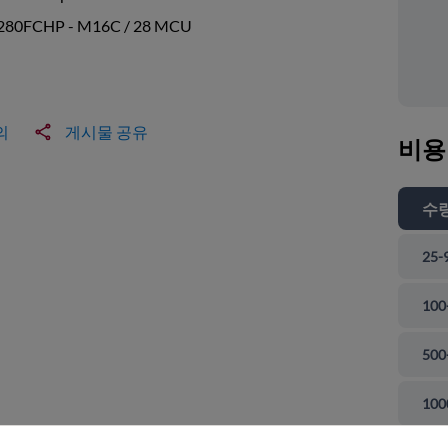
80FCHP - M16C / 28 MCU
의
게시물 공유
비용
수
25-
100
500
 닫기
100