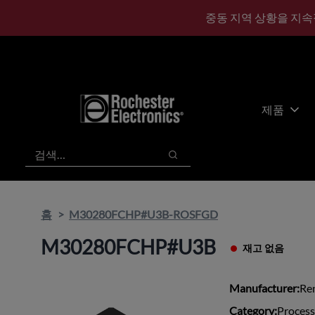
기
바
중동 지역 상황을 지속
본
닥
콘
글
텐
로
츠
건
건
너
너
뛰
제품
뛰
기
기
검색
검색
홈
M30280FCHP#U3B-ROSFGD
M30280FCHP#U3B
재고 없음
Manufacturer:
Re
Category:
Process