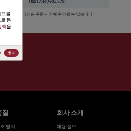
00+
US$17.46
(
₩25,572
)
트를 
가용성 및 리드 타임은 주문 시점에 확인될 수 있습니다.
로 동
정책
을 
동의
품질
회사 소개
조 방지
채용 정보