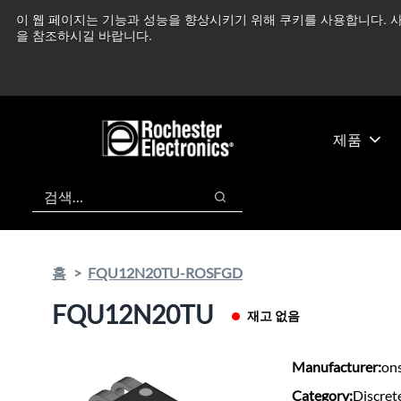
기
바
이 웹 페이지는 기능과 성능을 향상시키기 위해 쿠키를 사용합니다. 사
중동 지역 상황을 지속
본
닥
을 참조하시길 바랍니다.
콘
글
텐
로
츠
건
건
너
너
뛰
제품
뛰
기
기
검색
검색
홈
FQU12N20TU-ROSFGD
FQU12N20TU
재고 없음
Manufacturer:
on
Category:
Discret