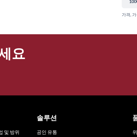
100
가격, 
세요
솔루션
 및 방위
공인 유통
위