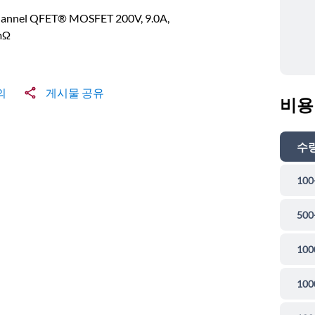
annel QFET® MOSFET 200V, 9.0A,
mΩ
의
게시물 공유
비용
수
100
500
100
100