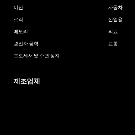
이산
자동차
로직
산업용
메모리
의료
광전자 공학
교통
프로세서 및 주변 장치
제조업체