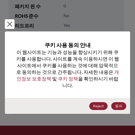
패키지 핀 수
0
ROHS 준수
No
거부 및 닫기
리드프리
Yes
패키지 유형
Tube
쿠키 사용 동의 안내
패키지 수량
800
이 웹사이트는 기능과 성능을 향상시키기 위해 쿠
키를 사용합니다. 사이트를 계속 이용하시면 이 웹
기술 카테고리
Discretes
사이트에서 쿠키를 사용하는 것에 대해 암묵적으
기술 하위 카테고리
Transistor
로 동의하는 것으로 간주됩니다. 자세한 내용은 
개
인정보 보호정책
 및 
쿠키 정책
을 확인하시기 바랍
기술 그룹
MOSFETs/FETs
니다.
미국 HTS 코드
8541.29.0055
ECCN
EAR99
Reject
동의