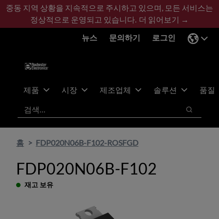
기
바
중동 지역 상황을 지속적으로 주시하고 있으며, 모든 서비스는
본
닥
정상적으로 운영되고 있습니다.
더 읽어보기 →
콘
글
뉴스
문의하기
로그인
텐
로
츠
건
건
너
너
뛰
뛰
기
제품
시장
제조업체
솔루션
품질
기
검색
검색
홈
FDP020N06B-F102-ROSFGD
FDP020N06B-F102
재고 보유