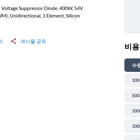
s Voltage Suppressor Diode, 400W, 54V
), Unidirectional, 1 Element, Silicon
의
게시물 공유
비용
수
100
500
100
100