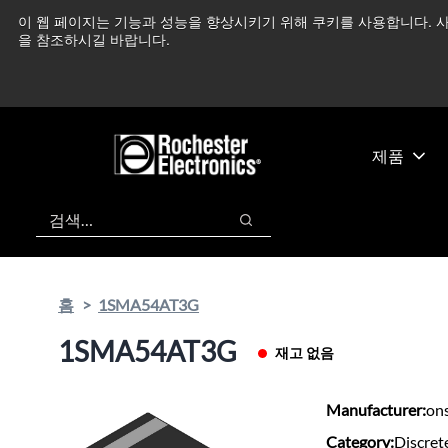
기
바
이 웹 페이지는 기능과 성능을 향상시키기 위해 쿠키를 사용합니다. 사
중동 지역 상황을 지속
본
닥
을 참조하시길 바랍니다.
콘
글
텐
로
츠
건
건
너
너
뛰
제품
뛰
기
기
검색
검색
홈
1SMA54AT3G
1SMA54AT3G
재고 없음
Manufacturer:
on
Category:
Discret