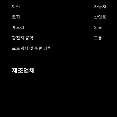
이산
자동차
로직
산업용
메모리
의료
광전자 공학
교통
프로세서 및 주변 장치
제조업체