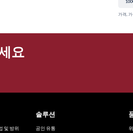
100
가격, 
세요
솔루션
 및 방위
공인 유통
위