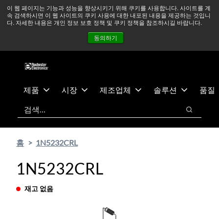
기
바
중동 지역 상황을 지속적으로 주시하고 있으며, 모든 서비스는
이 웹 페이지는 기능과 성능을 향상시키기 위해 쿠키를 사용합니다. 사이트를 계
속 검색하시면 이 웹 사이트의 쿠키 사용에 대한 내포된 내용을 제공하는 것입니
본
닥
정상적으로 운영되고 있습니다.
더 읽어보기 →
다. 자세한 내용은 개인 정보 보호 정책 및 쿠키 정책을 참조하시길 바랍니다.
콘
글
뉴스
문의하기
로그인
동의하기
텐
로
츠
건
건
너
너
뛰
뛰
기
제품
시장
제조업체
솔루션
품질
기
검색
검색
홈
1N5232CRL
1N5232CRL
재고 없음