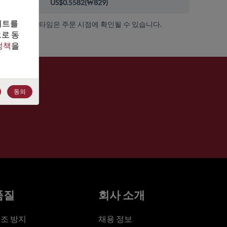
000+
US$0.5582
(
₩829
)
트를 
가용성 및 리드 타임은 주문 시점에 확인될 수 있습니다.
로 동
정책
을 
동의
품질
회사 소개
조 방지
채용 정보