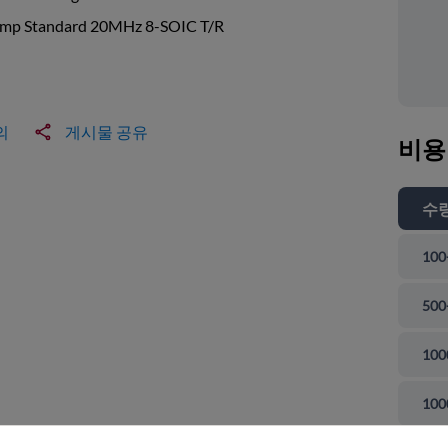
mp Standard 20MHz 8-SOIC T/R
의
게시물 공유
비용
수
100
500
100
 닫기
100