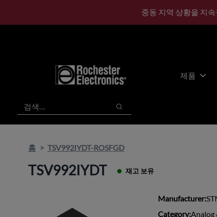
기
바
중동 지역 상황을 지속
본
닥
콘
글
텐
로
츠
건
건
너
너
뛰
제품
뛰
기
기
검색
검색
홈
TSV992IYDT-ROSFGD
TSV992IYDT
재고 보유
Manufacturer:
ST
Category:
Analog 