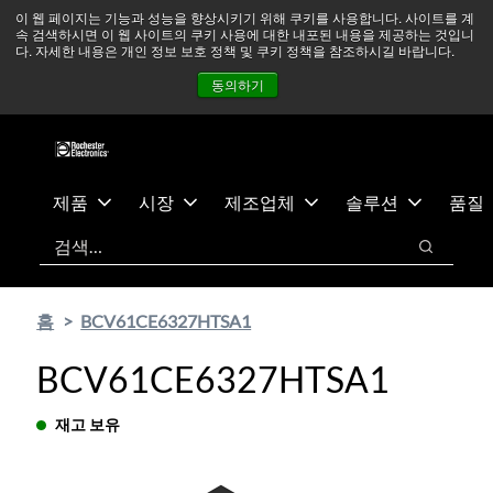
기
바
중동 지역 상황을 지속적으로 주시하고 있으며, 모든 서비스는
이 웹 페이지는 기능과 성능을 향상시키기 위해 쿠키를 사용합니다. 사이트를 계
속 검색하시면 이 웹 사이트의 쿠키 사용에 대한 내포된 내용을 제공하는 것입니
본
닥
정상적으로 운영되고 있습니다.
더 읽어보기 →
다. 자세한 내용은 개인 정보 보호 정책 및 쿠키 정책을 참조하시길 바랍니다.
콘
글
뉴스
문의하기
로그인
동의하기
텐
로
츠
건
건
너
너
뛰
뛰
기
제품
시장
제조업체
솔루션
품질
기
검색
검색
홈
BCV61CE6327HTSA1
BCV61CE6327HTSA1
재고 보유