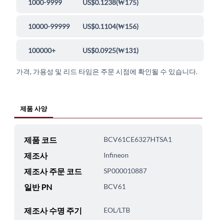
1000-9999
US$0.1238
(
₩175
)
10000-99999
US$0.1104
(
₩156
)
100000+
US$0.0925
(
₩131
)
가격, 가용성 및 리드 타임은 주문 시점에 확인될 수 있습니다.
제품 사양
제품 코드
BCV61CE6327HTSA1
제조사
Infineon
제조사 주문 코드
SP000010887
일반 PN
BCV61
제조사 수명 주기
EOL/LTB