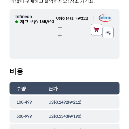
더 많이 구매하고 절약하세요! 참조 가격표.
Infineon
|
US$0.1492
(
₩211
)
재고 보유: 158,940
비용
수량
단가
100-499
US$0.1492
(
₩211
)
500-999
US$0.1343
(
₩190
)