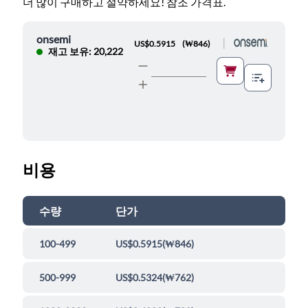
더 많이 구매하고 절약하세요! 참조 가격표.
onsemi
|
US$0.5915
(
₩846
)
재고 보유: 20,222
비용
수량
단가
100-499
US$0.5915
(
₩846
)
500-999
US$0.5324
(
₩762
)