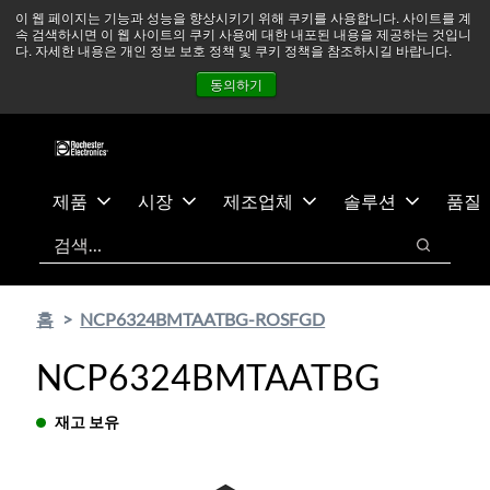
기
바
중동 지역 상황을 지속적으로 주시하고 있으며, 모든 서비스는
이 웹 페이지는 기능과 성능을 향상시키기 위해 쿠키를 사용합니다. 사이트를 계
속 검색하시면 이 웹 사이트의 쿠키 사용에 대한 내포된 내용을 제공하는 것입니
본
닥
정상적으로 운영되고 있습니다.
더 읽어보기 →
다. 자세한 내용은 개인 정보 보호 정책 및 쿠키 정책을 참조하시길 바랍니다.
콘
글
뉴스
문의하기
로그인
동의하기
텐
로
츠
건
건
너
너
뛰
뛰
기
제품
시장
제조업체
솔루션
품질
기
검색
검색
홈
NCP6324BMTAATBG-ROSFGD
NCP6324BMTAATBG
재고 보유