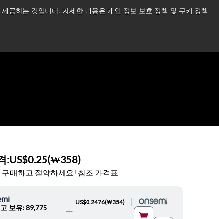
제공하는 것입니다. 자세한 내용은 개인 정보 보호 정책 및 쿠키 정책
습니다.
더 읽어보기 →
뉴스
문의하기
로그인
격:
US$0.25
(
₩358
)
 구매하고 절약하세요! 참조 가격표.
emi
|
US$0.2476
(
₩354
)
고 보유: 89,775