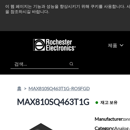
기
바
이 웹 페이지는 기능과 성능을 향상시키기 위해 쿠키를 사용합니다. 사
중동 지역 상황을 지속
본
닥
을 참조하시길 바랍니다.
콘
글
텐
로
츠
건
건
너
너
뛰
제품
뛰
기
기
검색
검색
홈
MAX810SQ463T1G-ROSFGD
MAX810SQ463T1G
재고 보유
Manufacturer:
on
Category:
Analog 