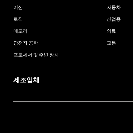
이산
자동차
로직
산업용
메모리
의료
광전자 공학
교통
프로세서 및 주변 장치
제조업체