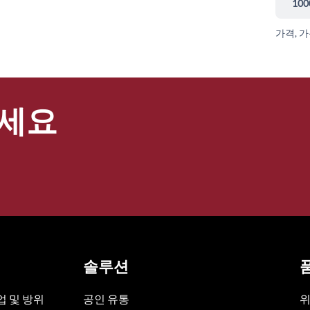
100
가격, 
세요
솔루션
 및 방위
공인 유통
위