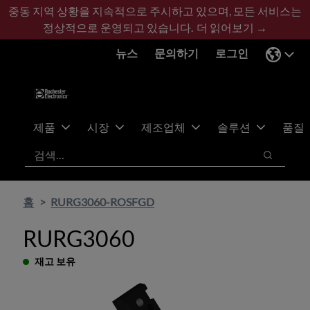
기
바
중동 지역 상황을 지속적으로 주시하고 있으며, 모든 서비스는
본
닥
정상적으로 운영되고 있습니다.
더 읽어보기 →
콘
글
뉴스
문의하기
로그인
텐
로
츠
건
건
너
너
뛰
뛰
기
제품
시장
제조업체
솔루션
품질
기
검색
검색
홈
RURG3060-ROSFGD
RURG3060
재고 보유