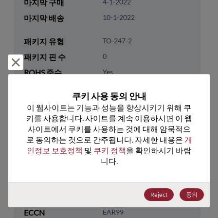
마지막 구매
4-1-2022
마지막 배송
10-1-2022
패키지 유형
TO-247-2
패키지 핀 수
0
거부 및 닫기
ROHS 준수
Yes
리드프리
No
쿠키 사용 동의 안내
패키지 유형
Tube
이 웹사이트는 기능과 성능을 향상시키기 위해 쿠
키를 사용합니다. 사이트를 계속 이용하시면 이 웹
패키지 수량
450
사이트에서 쿠키를 사용하는 것에 대해 암묵적으
로 동의하는 것으로 간주됩니다. 자세한 내용은 
개
기술 카테고리
Discretes
인정보 보호정책
 및 
쿠키 정책
을 확인하시기 바랍
기술 하위 카테고리
Diodes
니다.
기술 그룹
Rectifier/Schottky Diodes
Reject
동의
미국 HTS 코드
8541.10.0080
ECCN
EAR99