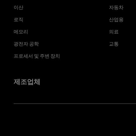
이산
자동차
로직
산업용
메모리
의료
광전자 공학
교통
프로세서 및 주변 장치
제조업체