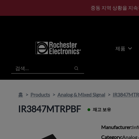
기
바
중동 지역 상황을 지속
본
닥
콘
글
텐
로
츠
건
건
너
너
뛰
제품
뛰
기
기
검색
검색
홈
Products
Analog & Mixed Signal
IR3847MT
IR3847MTRPBF
재고 보유
Manufacturer:
Inf
Category:
Analog 