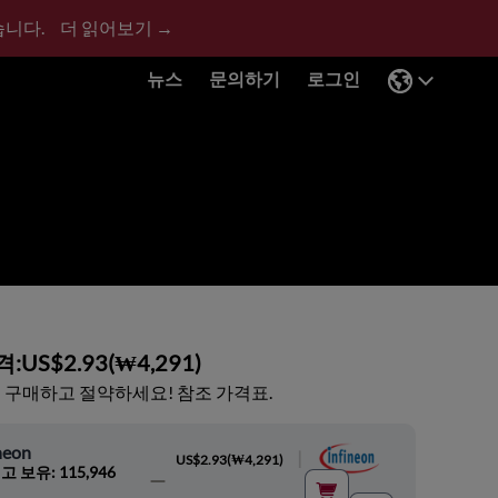
습니다.
더 읽어보기 →
뉴스
문의하기
로그인
격:
US$2.93
(
₩4,291
)
 구매하고 절약하세요! 참조 가격표.
neon
|
US$2.93
(
₩4,291
)
고 보유: 115,946