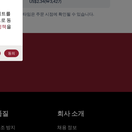
00+
US$2.34
(
₩3,427
)
트를 
가용성 및 리드 타임은 주문 시점에 확인될 수 있습니다.
로 동
정책
을 
동의
품질
회사 소개
조 방지
채용 정보