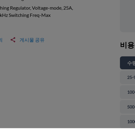
hing Regulator, Voltage-mode, 25A,
kHz Switching Freq-Max
의
게시물 공유
비용
수
25-
100
500
 닫기
100