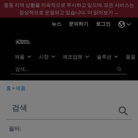
기
바
중동 지역 상황을 지속적으로 주시하고 있으며, 모든 서비스는
본
닥
정상적으로 운영되고 있습니다.
더 읽어보기 →
콘
글
뉴스
문의하기
로그인
텐
로
츠
건
건
너
너
뛰
뛰
기
제품
시장
제조업체
솔루션
품질
기
검색
검색
홈
>
제품
필터: