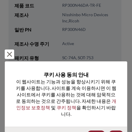
제품 코드
RP300N46DA-TR-FE
제조사
Nisshinbo Micro Devices
Inc,Ricoh
일반 PN
RP300N46D
제조사 수명 주기
Active
거부 및 닫기
패키지 유형
SC-74A, SOT-753
패키지 핀 수
5
쿠키 사용 동의 안내
ROHS 준수
Yes
이 웹사이트는 기능과 성능을 향상시키기 위해 쿠
리드프리
Yes
키를 사용합니다. 사이트를 계속 이용하시면 이 웹
사이트에서 쿠키를 사용하는 것에 대해 암묵적으
패키지 유형
Tape and Reel
로 동의하는 것으로 간주됩니다. 자세한 내용은 
개
패키지 수량
0
인정보 보호정책
 및 
쿠키 정책
을 확인하시기 바랍
니다.
기술 카테고리
Analog & Mixed Signal
기술 하위 카테고리
Power Management