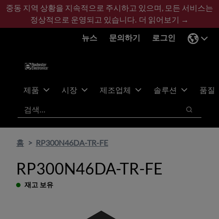
기
바
중동 지역 상황을 지속적으로 주시하고 있으며, 모든 서비스는
본
닥
정상적으로 운영되고 있습니다.
더 읽어보기 →
콘
글
뉴스
문의하기
로그인
텐
로
츠
건
건
너
너
뛰
뛰
기
제품
시장
제조업체
솔루션
품질
기
검색
검색
홈
RP300N46DA-TR-FE
RP300N46DA-TR-FE
재고 보유