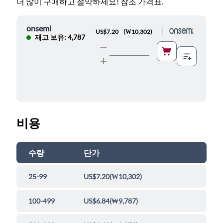
더 많이 구매하고 절약하세요! 참조 가격표.
onsemi
|
US$7.20
(
₩10,302
)
재고 보유: 4,787
비용
수량
단가
25-99
US$7.20
(
₩10,302
)
100-499
US$6.84
(
₩9,787
)