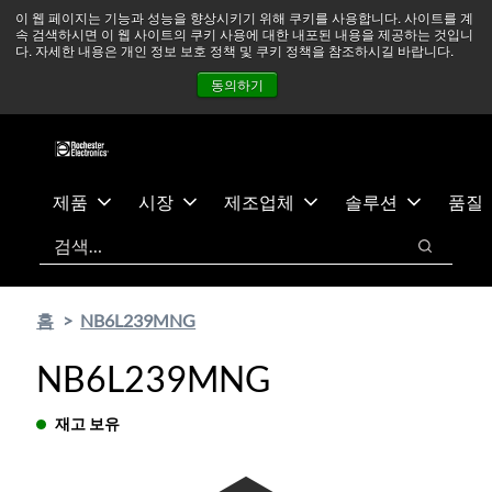
기
바
중동 지역 상황을 지속적으로 주시하고 있으며, 모든 서비스는
이 웹 페이지는 기능과 성능을 향상시키기 위해 쿠키를 사용합니다. 사이트를 계
속 검색하시면 이 웹 사이트의 쿠키 사용에 대한 내포된 내용을 제공하는 것입니
본
닥
정상적으로 운영되고 있습니다.
더 읽어보기 →
다. 자세한 내용은 개인 정보 보호 정책 및 쿠키 정책을 참조하시길 바랍니다.
콘
글
뉴스
문의하기
로그인
동의하기
텐
로
츠
건
건
너
너
뛰
뛰
기
제품
시장
제조업체
솔루션
품질
기
검색
검색
홈
NB6L239MNG
NB6L239MNG
재고 보유