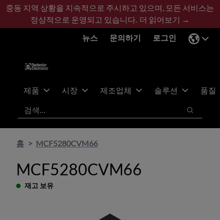
기
바
중동 지역 상황을 지속적으로 주시하고 있으며, 모든 서비스는
본
닥
정상적으로 운영되고 있습니다.
더 읽어보기 →
콘
글
뉴스
문의하기
로그인
텐
로
츠
건
건
너
너
뛰
뛰
기
제품
시장
제조업체
솔루션
품질
기
검색
검색
홈
MCF5280CVM66
MCF5280CVM66
재고 보유