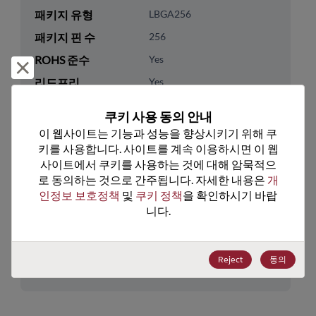
패키지 유형
LBGA256
패키지 핀 수
256
ROHS 준수
Yes
거부 및 닫기
리드프리
Yes
패키지 유형
Tray
쿠키 사용 동의 안내
패키지 수량
90
이 웹사이트는 기능과 성능을 향상시키기 위해 쿠
키를 사용합니다. 사이트를 계속 이용하시면 이 웹
기술 카테고리
Processor & Peripheral
사이트에서 쿠키를 사용하는 것에 대해 암묵적으
로 동의하는 것으로 간주됩니다. 자세한 내용은 
개
기술 하위 카테고리
MCU & MPU
인정보 보호정책
 및 
쿠키 정책
을 확인하시기 바랍
기술 그룹
32-Bit
니다.
미국 HTS 코드
8542.31.0025
Reject
동의
ECCN
3A991.A.2