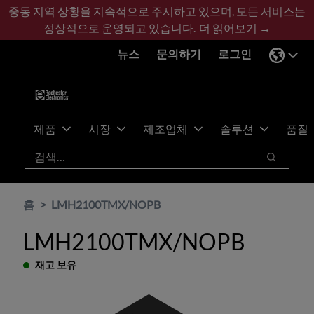
기
바
중동 지역 상황을 지속적으로 주시하고 있으며, 모든 서비스는
본
닥
정상적으로 운영되고 있습니다.
더 읽어보기 →
콘
글
뉴스
문의하기
로그인
텐
로
츠
건
건
너
너
뛰
뛰
기
제품
시장
제조업체
솔루션
품질
기
검색
검색
홈
LMH2100TMX/NOPB
LMH2100TMX/NOPB
재고 보유