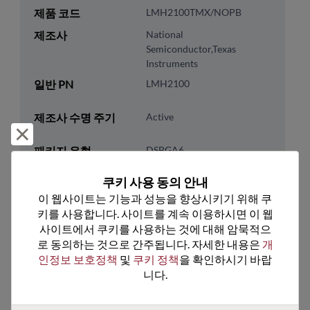
제품 코드
LMH2100TMX/NOPB
제조사
National
Semiconductor,Texas
Instruments
일반 PN
LMH2100
제조사 수명 주기
Active
거부 및 닫기
패키지 유형
DSBGA6
패키지 핀 수
6
쿠키 사용 동의 안내
ROHS 준수
Yes
이 웹사이트는 기능과 성능을 향상시키기 위해 쿠
키를 사용합니다. 사이트를 계속 이용하시면 이 웹
리드프리
Yes
사이트에서 쿠키를 사용하는 것에 대해 암묵적으
패키지 유형
Tape & Reel
로 동의하는 것으로 간주됩니다. 자세한 내용은 
개
인정보 보호정책
 및 
쿠키 정책
을 확인하시기 바랍
패키지 수량
3000
니다.
기술 카테고리
Analog & Mixed Signal