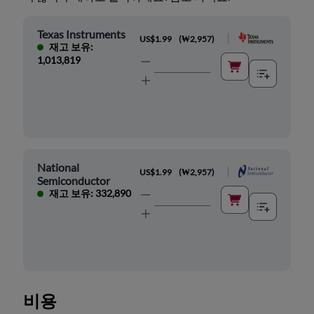
Texas Instruments
|
US$1.99
(
₩2,957
)
재고 보유:
1,013,819
National
|
US$1.99
(
₩2,957
)
Semiconductor
재고 보유: 332,890
비용