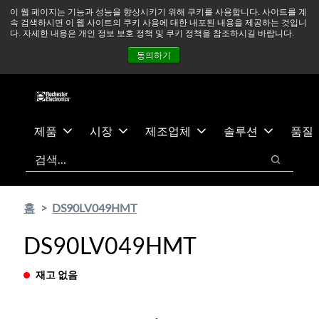
기
바
중동 지역 상황을 지속적으로 주시하고 있으며, 모든 서비스는
이 웹 페이지는 기능과 성능을 향상시키기 위해 쿠키를 사용합니다. 사이트를 계
속 검색하시면 이 웹 사이트의 쿠키 사용에 대한 내포된 내용을 제공하는 것입니
본
닥
정상적으로 운영되고 있습니다.
더 읽어보기 →
다. 자세한 내용은 개인 정보 보호 정책 및 쿠키 정책을 참조하시길 바랍니다.
콘
글
뉴스
문의하기
로그인
동의하기
텐
로
츠
건
건
너
너
뛰
뛰
기
제품
시장
제조업체
솔루션
품질
기
검색
검색
홈
DS90LV049HMT
DS90LV049HMT
재고 없음