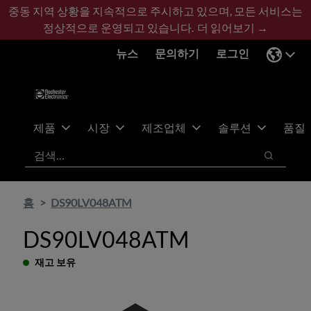
기
바
중동 지역 상황을 지속적으로 주시하고 있으며, 모든 서비스는
본
닥
정상적으로 운영되고 있습니다.
더 읽어보기 →
콘
글
뉴스
문의하기
로그인
텐
로
츠
건
건
너
너
뛰
뛰
기
제품
시장
제조업체
솔루션
품질
기
검색
검색
홈
DS90LV048ATM
DS90LV048ATM
재고 보유