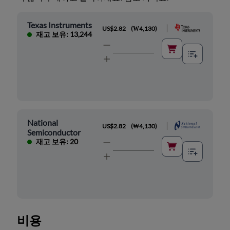
Texas Instruments
|
US$2.82
(
₩4,130
)
재고 보유: 13,244
National
|
US$2.82
(
₩4,130
)
Semiconductor
재고 보유: 20
비용