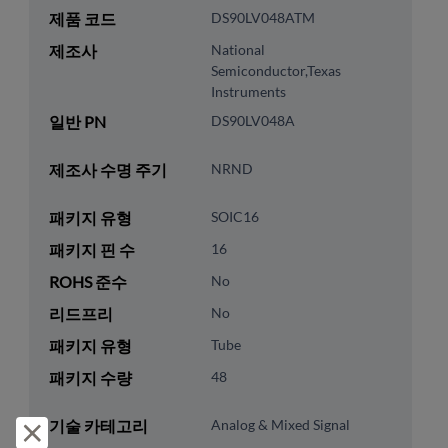
제품 코드
DS90LV048ATM
제조사
National
Semiconductor,Texas
Instruments
일반 PN
DS90LV048A
제조사 수명 주기
NRND
패키지 유형
SOIC16
패키지 핀 수
16
ROHS 준수
No
리드프리
No
패키지 유형
Tube
패키지 수량
48
기술 카테고리
Analog & Mixed Signal
거부 및 닫기