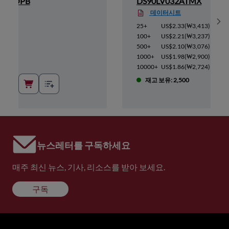
M/NOPB
DS90LV032ATMX
데이터시트
Sh
2,915
)
25+
US$2.33
(
₩3,413
)
2,768
)
100+
US$2.21
(
₩3,237
)
2,622
)
500+
US$2.10
(
₩3,076
)
2,475
)
1000+
US$1.98
(
₩2,900
)
2,329
)
10000+
US$1.86
(
₩2,724
)
재고 보유: 2,500
뉴스레터를 구독하세요
매주 최신 뉴스, 기사, 리소스를 받아 보세요.
구독