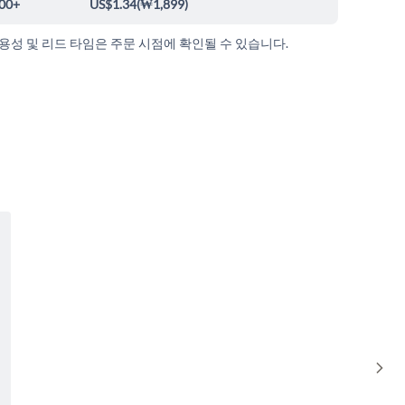
00+
US$1.34
(
₩1,899
)
가용성 및 리드 타임은 주문 시점에 확인될 수 있습니다.
Sho