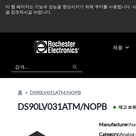
기
바
이 웹 페이지는 기능과 성능을 향상시키기 위해 쿠키를 사용합니다. 사
중동 지역 상황을 지속
본
닥
을 참조하시길 바랍니다.
콘
글
텐
로
츠
건
건
너
너
뛰
제품
뛰
기
기
검색
검색
홈
DS90LV031ATM/NOPB
DS90LV031ATM/NOPB
재고 보
Manufacturer:
Na
Category:
Analog 