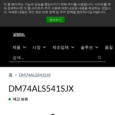
기
바
중동 지역 상황을 지속적으로 주시하고 있으며, 모든 서비스는
이 웹 페이지는 기능과 성능을 향상시키기 위해 쿠키를 사용합니다. 사이트를 계
속 검색하시면 이 웹 사이트의 쿠키 사용에 대한 내포된 내용을 제공하는 것입니
본
닥
정상적으로 운영되고 있습니다.
더 읽어보기 →
다. 자세한 내용은 개인 정보 보호 정책 및 쿠키 정책을 참조하시길 바랍니다.
콘
글
뉴스
문의하기
로그인
동의하기
텐
로
츠
건
건
너
너
뛰
뛰
기
제품
시장
제조업체
솔루션
품질
기
검색
검색
홈
DM74ALS541SJX
DM74ALS541SJX
재고 보유