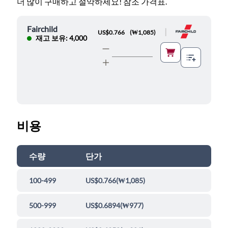
더 많이 구매하고 절약하세요! 참조 가격표.
Fairchild
|
US$0.766
(
₩1,085
)
재고 보유: 4,000
비용
수량
단가
100-499
US$0.766
(
₩1,085
)
500-999
US$0.6894
(
₩977
)