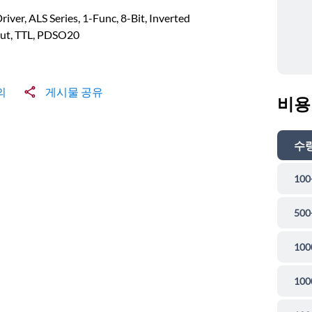
river, ALS Series, 1-Func, 8-Bit, Inverted
ut, TTL, PDSO20
의
게시물 공유
비용
수
100
500
100
100