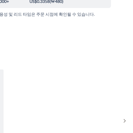
000+
US$0.3358
(
₩480
)
가용성 및 리드 타임은 주문 시점에 확인될 수 있습니다.
Sho