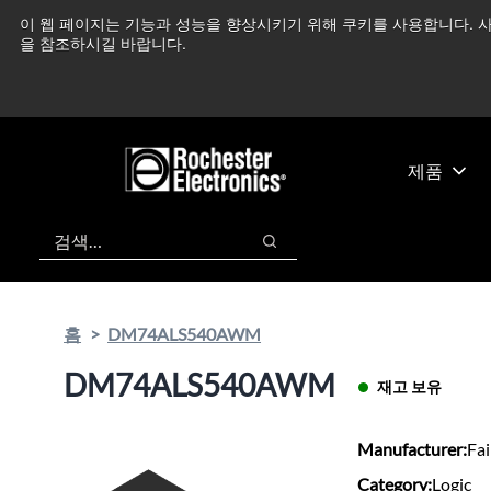
기
바
이 웹 페이지는 기능과 성능을 향상시키기 위해 쿠키를 사용합니다. 사
중동 지역 상황을 지속
본
닥
을 참조하시길 바랍니다.
콘
글
텐
로
츠
건
건
너
너
뛰
제품
뛰
기
기
검색
검색
홈
DM74ALS540AWM
DM74ALS540AWM
재고 보유
Manufacturer:
Fai
Category:
Logic