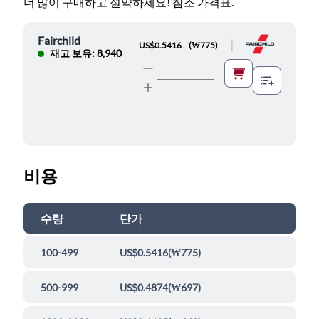
더 많이 구매하고 절약하세요! 참조 가격표.
Fairchild
|
US$0.5416
(
₩775
)
재고 보유: 8,940
비용
수량
단가
100-499
US$0.5416
(
₩775
)
500-999
US$0.4874
(
₩697
)