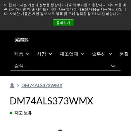
기
바
중동 지역 상황을 지속적으로 주시하고 있으며, 모든 서비스는
이 웹 페이지는 기능과 성능을 향상시키기 위해 쿠키를 사용합니다. 사이트를 계
속 검색하시면 이 웹 사이트의 쿠키 사용에 대한 내포된 내용을 제공하는 것입니
본
닥
정상적으로 운영되고 있습니다.
더 읽어보기 →
다. 자세한 내용은 개인 정보 보호 정책 및 쿠키 정책을 참조하시길 바랍니다.
콘
글
뉴스
문의하기
로그인
동의하기
텐
로
츠
건
건
너
너
뛰
뛰
기
제품
시장
제조업체
솔루션
품질
기
검색
검색
홈
DM74ALS373WMX
DM74ALS373WMX
재고 보유