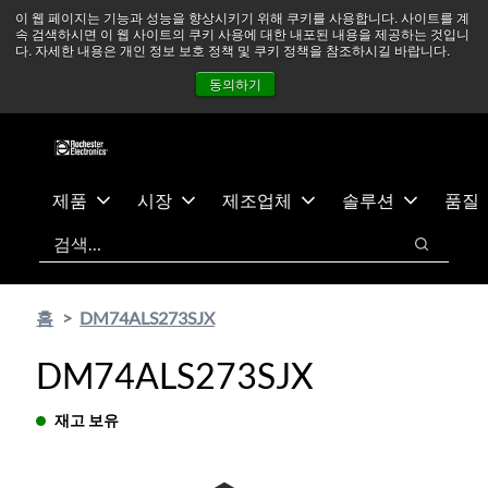
기
바
중동 지역 상황을 지속적으로 주시하고 있으며, 모든 서비스는
이 웹 페이지는 기능과 성능을 향상시키기 위해 쿠키를 사용합니다. 사이트를 계
속 검색하시면 이 웹 사이트의 쿠키 사용에 대한 내포된 내용을 제공하는 것입니
본
닥
정상적으로 운영되고 있습니다.
더 읽어보기 →
다. 자세한 내용은 개인 정보 보호 정책 및 쿠키 정책을 참조하시길 바랍니다.
콘
글
뉴스
문의하기
로그인
동의하기
텐
로
츠
건
건
너
너
뛰
뛰
기
제품
시장
제조업체
솔루션
품질
기
검색
검색
홈
DM74ALS273SJX
DM74ALS273SJX
재고 보유