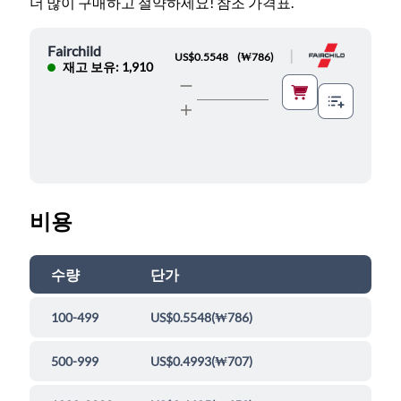
더 많이 구매하고 절약하세요! 참조 가격표.
Fairchild
|
US$0.5548
(
₩786
)
재고 보유: 1,910
비용
수량
단가
100-499
US$0.5548
(
₩786
)
500-999
US$0.4993
(
₩707
)