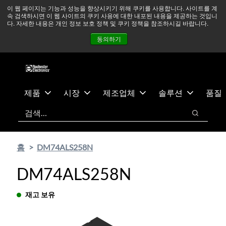
기
바
중동 지역 상황을 지속적으로 주시하고 있으며, 모든 서비스는
이 웹 페이지는 기능과 성능을 향상시키기 위해 쿠키를 사용합니다. 사이트를 계
속 검색하시면 이 웹 사이트의 쿠키 사용에 대한 내포된 내용을 제공하는 것입니
본
닥
정상적으로 운영되고 있습니다.
더 읽어보기 →
다. 자세한 내용은 개인 정보 보호 정책 및 쿠키 정책을 참조하시길 바랍니다.
콘
글
뉴스
문의하기
로그인
동의하기
텐
로
츠
건
건
너
너
뛰
뛰
기
제품
시장
제조업체
솔루션
품질
기
검색
검색
홈
DM74ALS258N
DM74ALS258N
재고 보유