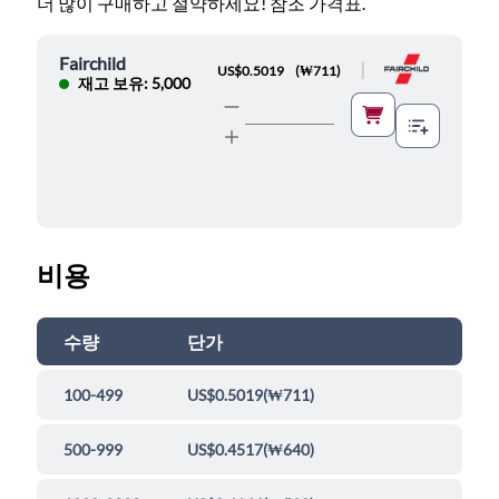
더 많이 구매하고 절약하세요! 참조 가격표.
Fairchild
|
US$0.5019
(
₩711
)
재고 보유: 5,000
비용
수량
단가
100-499
US$0.5019
(
₩711
)
500-999
US$0.4517
(
₩640
)